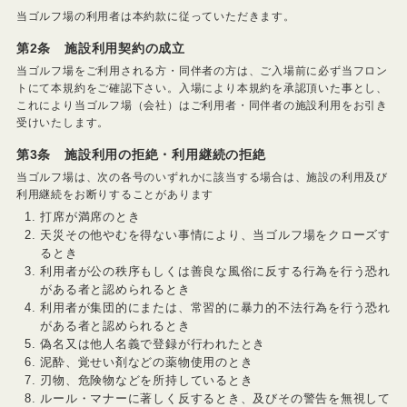
当ゴルフ場の利用者は本約款に従っていただきます。
第2条 施設利用契約の成立
当ゴルフ場をご利用される方・同伴者の方は、ご入場前に必ず当フロン
トにて本規約をご確認下さい。入場により本規約を承認頂いた事とし、
これにより当ゴルフ場（会社）はご利用者・同伴者の施設利用をお引き
受けいたします。
第3条 施設利用の拒絶・利用継続の拒絶
当ゴルフ場は、次の各号のいずれかに該当する場合は、施設の利用及び
利用継続をお断りすることがあります
打席が満席のとき
天災その他やむを得ない事情により、当ゴルフ場をクローズす
るとき
利用者が公の秩序もしくは善良な風俗に反する行為を行う恐れ
がある者と認められるとき
利用者が集団的にまたは、常習的に暴力的不法行為を行う恐れ
がある者と認められるとき
偽名又は他人名義で登録が行われたとき
泥酔、覚せい剤などの薬物使用のとき
刃物、危険物などを所持しているとき
ルール・マナーに著しく反するとき、及びその警告を無視して