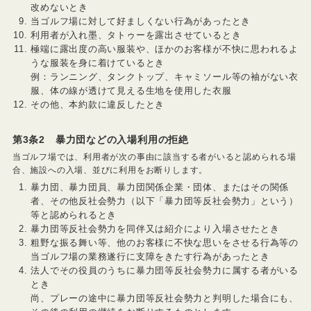
改めないとき
当ゴルフ場に対して好ましくない行為があったとき
利用者が入れ墨、タトゥーを露出させているとき
極端に露出度の高い服装や、ほかのお客様が不快に思われるよ
うな服装を身に着けているとき
例：ランニング、タンクトップ、キャミソール等の袖がない衣
服、体の線が透けて見える生地を使用した衣服
その他、本約款に違反したとき
第3条2 暴力団などの入場利用の拒絶
当ゴルフ場では、利用者が次の事由に該当する者がいると認められる場
合、施設への入場、並びに利用をお断りします。
暴力団、暴力団員、暴力団関係企業・団体、またはその関係
者、その他反社会勢力（以下「暴力団等反社会勢力」という）
等と認められるとき
暴力団等反社会勢力を同伴又は紹介により入場させたとき
粗野な振る舞い等、他のお客様に不快な思いをさせる行為等の
当ゴルフ場の業務遂行に支障をきたす行為があったとき
法人でその役員のうちに暴力団等反社会勢力に属する者がいる
とき
尚、プレーの途中に暴力団等反社会勢力と判明した場合にも、