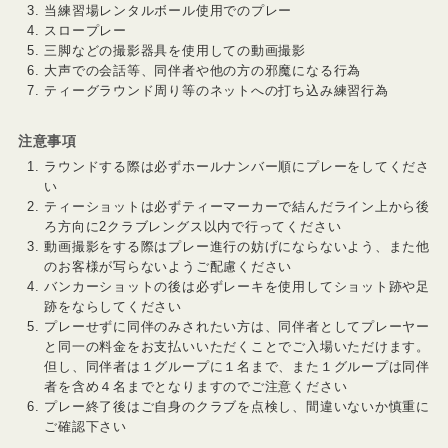
当練習場レンタルボール使用でのプレー
スロープレー
三脚などの撮影器具を使用しての動画撮影
大声での会話等、同伴者や他の方の邪魔になる行為
ティーグラウンド周り等のネットへの打ち込み練習行為
注意事項
ラウンドする際は必ずホールナンバー順にプレーをしてくださ
い
ティーショットは必ずティーマーカーで結んだライン上から後
ろ方向に2クラブレングス以内で行ってください
動画撮影をする際はプレー進行の妨げにならないよう、また他
のお客様が写らないようご配慮ください
バンカーショットの後は必ずレーキを使用してショット跡や足
跡をならしてください
プレーせずに同伴のみされたい方は、同伴者としてプレーヤー
と同一の料金をお支払いいただくことでご入場いただけます。
但し、同伴者は１グループに１名まで、また１グループは同伴
者を含め４名までとなりますのでご注意ください
プレー終了後はご自身のクラブを点検し、間違いないか慎重に
ご確認下さい