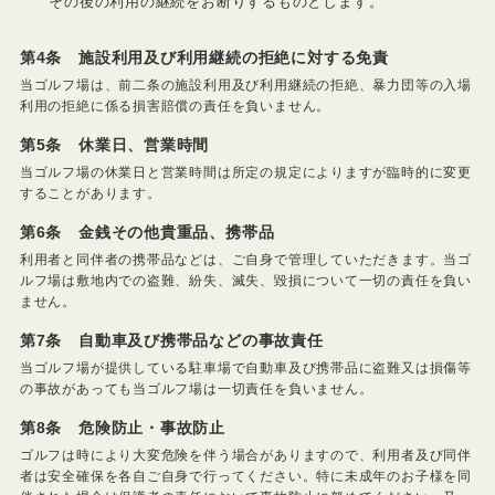
その後の利用の継続をお断りするものとします。
第4条 施設利用及び利用継続の拒絶に対する免責
当ゴルフ場は、前二条の施設利用及び利用継続の拒絶、暴力団等の入場
利用の拒絶に係る損害賠償の責任を負いません。
第5条 休業日、営業時間
当ゴルフ場の休業日と営業時間は所定の規定によりますが臨時的に変更
することがあります。
第6条 金銭その他貴重品、携帯品
利用者と同伴者の携帯品などは、ご自身で管理していただきます。当ゴ
ルフ場は敷地内での盗難、紛失、滅失、毀損について一切の責任を負い
ません。
第7条 自動車及び携帯品などの事故責任
当ゴルフ場が提供している駐車場で自動車及び携帯品に盗難又は損傷等
の事故があっても当ゴルフ場は一切責任を負いません。
第8条 危険防止・事故防止
ゴルフは時により大変危険を伴う場合がありますので、利用者及び同伴
者は安全確保を各自ご自身で行ってください。特に未成年のお子様を同