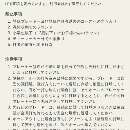
げる事項を定めています。利用者は必ず遵守してください。
禁止事項
登録プレーヤー及び登録同伴者以外のコースへの立ち入り
泥酔状態でのラウンド
小学生以下（12歳以下）のお子様のみのラウンド
ティーマーカー外での素振り
打者の前方へ出る行為
注意事項
プレーヤーは自己の飛距離を自分で判断し先行組に打ち込まな
いように打球してください
隣接ホールへの打ち込みは特に危険ですから、プレーヤーは自
己の飛距離、飛行方向について適切に判断し慎重に打球してく
ださい。万が一打ち込んだ場合には、そのホールのプレーヤー
に合図し邪魔にならないように打球するとともに、自己の同行
プレーヤーにも充分注意して打球してください
先行組のプレーヤーは、後続組に対して打球させるときは後続
組が全員打ち終わるまで安全な場所に退避してください
ホールアウトした場合は直ちにグリーンを去り後続組の打球に
対して安全な場所を通り、次のホールへ進んでください