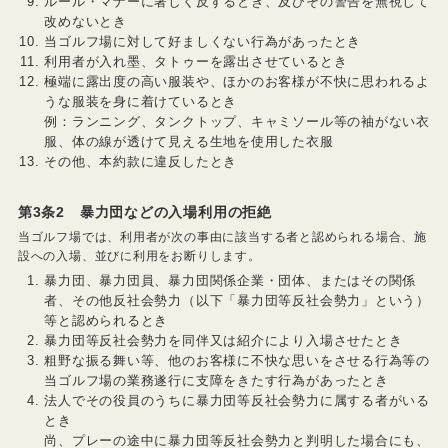
ルール・マナーに著しく反するとき、及びその警告を無視して
改めないとき
当ゴルフ場に対して好ましくない行為があったとき
利用者が入れ墨、タトゥーを露出させているとき
極端に露出度の高い服装や、ほかのお客様が不快に思われるよ
うな服装を身に着けているとき
例：ランニング、タンクトップ、キャミソール等の袖がない衣
服、体の線が透けて見える生地を使用した衣服
その他、本約款に違反したとき
第3条2 暴力団などの入場利用の拒絶
当ゴルフ場では、利用者が次の事由に該当する者と認められる場合、施
設への入場、並びに利用をお断りします。
暴力団、暴力団員、暴力団関係企業・団体、またはその関係
者、その他反社会勢力（以下「暴力団等反社会勢力」という）
等と認められるとき
暴力団等反社会勢力を同伴又は紹介により入場させたとき
粗野な振る舞い等、他のお客様に不快な思いをさせる行為等の
当ゴルフ場の業務遂行に支障をきたす行為があったとき
法人でその役員のうちに暴力団等反社会勢力に属する者がいる
とき
尚、プレーの途中に暴力団等反社会勢力と判明した場合にも、