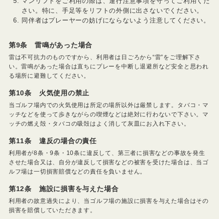
マンリフトをご利用の際は、運行注意事項を守ってご利用くだ
さい。特に、手足等をリフトの外側に出さないでください。
同伴者はプレーヤーの妨げにならないよう注意してください。
第9条 雷鳴があった場合
雷は不可抗力のものですから、利用者は日ごろから“雷”をご理解下さ
い。雷鳴があった場合は直ちにプレーを中断し退避所など安全と思われ
る場所に避難してください。
第10条 火気使用の禁止
当ゴルフ場内での火気使用は所定の場所以外は厳禁します。タバコ・マ
ッチなどを使って歩きながらの喫煙などは絶対に行わないで下さい。マ
ッチの燃え殻・タバコの吸殻はよく消して灰皿にお入れ下さい。
第11条 違反の場合の責任
利用者が8条・9条・10条に違反して、第三者に損害などの事故を発生
させた場合又は、自分が違反して損害などの被害を受けた場合は、当ゴ
ルフ場は一切損害賠償などの責任を負いません。
第12条 施設に損害を与えた場合
利用者の故意過失により、当ゴルフ場の施設に損害を与えた場合はその
損害を賠償していただきます。