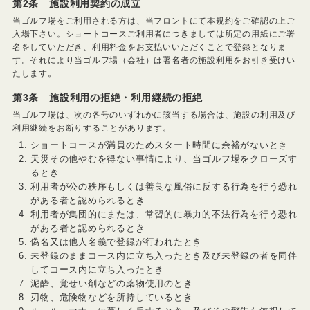
第2条 施設利用契約の成立
当ゴルフ場をご利用される方は、当フロントにて本規約をご確認の上ご
入場下さい。ショートコースご利用者につきましては所定の用紙にご署
名をしていただき、利用料金をお支払いいただくことで登録となりま
す。それにより当ゴルフ場（会社）は署名者の施設利用をお引き受けい
たします。
第3条 施設利用の拒絶・利用継続の拒絶
当ゴルフ場は、次の各号のいずれかに該当する場合は、施設の利用及び
利用継続をお断りすることがあります。
ショートコースが満員のためスタート時間に余裕がないとき
天災その他やむを得ない事情により、当ゴルフ場をクローズす
るとき
利用者が公の秩序もしくは善良な風俗に反する行為を行う恐れ
がある者と認められるとき
利用者が集団的にまたは、常習的に暴力的不法行為を行う恐れ
がある者と認められるとき
偽名又は他人名義で登録が行われたとき
未登録のままコース内に立ち入ったとき及び未登録の者を同伴
してコース内に立ち入ったとき
泥酔、覚せい剤などの薬物使用のとき
刃物、危険物などを所持しているとき