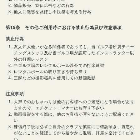
物品販売、宣伝広告などの行為
他人に迷惑を及ぼし不快感を与える行為
第15条 その他ご利用時における禁止行為及び注意事項
禁止行為
友人知人他いかなる関係者であっても、当ゴルフ場所属ティー
チングスタッフ及び当ゴルフ場が認可したインストラクター以
外の打席レッスン
当ゴルフ場のレンタルボール以外での打席練習
レンタルボールの取り置きや持ち帰り
三脚などの撮影器具を使用しての動画撮影
注意事項
大声でのおしゃべりは他のお客様へのご迷惑になる場合があり
ますので、エチケット・マナーはお守り下さい
動画撮影をする際は、他のお客様が写らないようご配慮くださ
い
練習終了後は必ずご自身のクラブを慎重にご確認頂き、置忘れ
がないことを確認してから速やかに退場、打席を空けてくださ
い