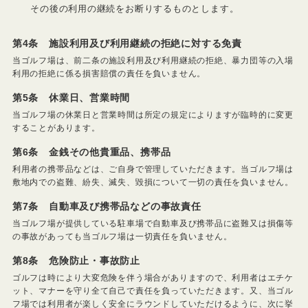
その後の利用の継続をお断りするものとします。
第4条 施設利用及び利用継続の拒絶に対する免責
当ゴルフ場は、前二条の施設利用及び利用継続の拒絶、暴力団等の入場
利用の拒絶に係る損害賠償の責任を負いません。
第5条 休業日、営業時間
当ゴルフ場の休業日と営業時間は所定の規定によりますが臨時的に変更
することがあります。
第6条 金銭その他貴重品、携帯品
利用者の携帯品などは、ご自身で管理していただきます。当ゴルフ場は
敷地内での盗難、紛失、滅失、毀損について一切の責任を負いません。
第7条 自動車及び携帯品などの事故責任
当ゴルフ場が提供している駐車場で自動車及び携帯品に盗難又は損傷等
の事故があっても当ゴルフ場は一切責任を負いません。
第8条 危険防止・事故防止
ゴルフは時により大変危険を伴う場合がありますので、利用者はエチケ
ット、マナーを守り全て自己で責任を負っていただきます。又、当ゴル
フ場では利用者が楽しく安全にラウンドしていただけるように、次に挙