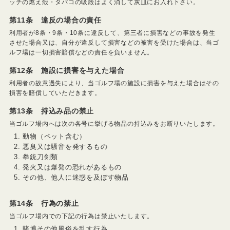
ッチの燃え殻・タバコの吸殻はよく消して灰皿にお入れ下さい。
第11条 違反の場合の責任
利用者が8条・9条・10条に違反して、第三者に損害などの事故を発生
させた場合又は、自分が違反して損害などの被害を受けた場合は、当ゴ
ルフ場は一切損害賠償などの責任を負いません。
第12条 施設に損害を与えた場合
利用者の故意過失により、当ゴルフ場の施設に損害を与えた場合はその
損害を賠償していただきます。
第13条 持込み品の禁止
当ゴルフ場内へは次の各号に挙げる物品の持込みをお断りいたします。
動物（ペット含む）
悪臭又は騒音を発するもの
拳銃刀剣類
発火又は爆発の恐れがあるもの
その他、他人に迷惑を及ぼす物品
第14条 行為の禁止
当ゴルフ場内での下記の行為は禁止いたします。
賭博その他風俗を乱す行為