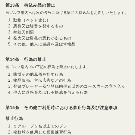
第13条 持込み品の禁止
当ゴルフ場内へは次の各号に挙げる物品の持込みをお断りいたします。
動物（ペット含む）
悪臭又は騒音を発するもの
拳銃刀剣類
発火又は爆発の恐れがあるもの
その他、他人に迷惑を及ぼす物品
第14条 行為の禁止
当ゴルフ場内での下記の行為は禁止いたします。
賭博その他風俗を乱す行為
物品販売、宣伝広告などの行為
登録プレーヤー及び登録同伴者以外のコース内への立ち入り
他人に迷惑を及ぼし不快感を与える行為
第15条 その他ご利用時における禁止行為及び注意事項
禁止行為
１グループ５名以上でのプレー
複数球を使用した反復練習行為