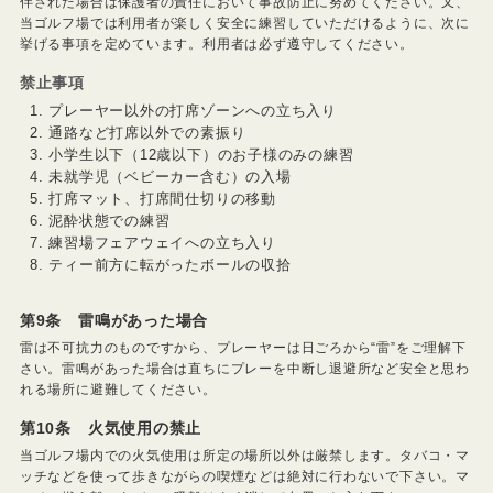
伴された場合は保護者の責任において事故防止に努めてください。又、
当ゴルフ場では利用者が楽しく安全に練習していただけるように、次に
挙げる事項を定めています。利用者は必ず遵守してください。
禁止事項
プレーヤー以外の打席ゾーンへの立ち入り
通路など打席以外での素振り
小学生以下（12歳以下）のお子様のみの練習
未就学児（ベビーカー含む）の入場
打席マット、打席間仕切りの移動
泥酔状態での練習
練習場フェアウェイへの立ち入り
ティー前方に転がったボールの収拾
第9条 雷鳴があった場合
雷は不可抗力のものですから、プレーヤーは日ごろから“雷”をご理解下
さい。雷鳴があった場合は直ちにプレーを中断し退避所など安全と思わ
れる場所に避難してください。
第10条 火気使用の禁止
当ゴルフ場内での火気使用は所定の場所以外は厳禁します。タバコ・マ
ッチなどを使って歩きながらの喫煙などは絶対に行わないで下さい。マ